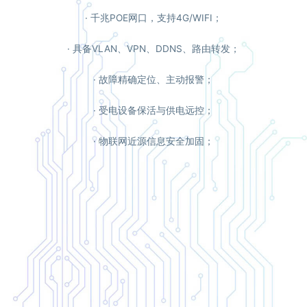
能耗监测: 具备
· 千兆POE网口，支持4G/WIFI；
温度监测: 具备
散热控制: 智能自控启停散热风
· 具备VLAN、VPN、DDNS、路由转发；
箱门检测: 开门状态监测及异常
远程管理: 远程配置参数、重
· 故障精确定位、主动报警；
信息安全: 身份认证、加密传输
选配模块
· 受电设备保活与供电远控；
无线通讯: 4G 模块、WIFI 模块
工作环境
· 物联网近源信息安全加固；
工作电压: AC150V~265V
工作温度: -40~70℃
箱体外壳
机箱材质: 镀锌板
安装方式: 挂装 / 机架
产品尺寸: 296*144*45mm