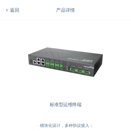
返回
产品详情
产品详细描述
本产品是面向泛在物联网领域开
产品详细参数
设备接口
网络接口: RJ45 千兆网络接口×
供电输出接口: DC12V×1个；AC
串行接口: RS485 接口×2个，R
IO 接口: DI 输入×4个，AI 
扩展存储: 最大 128G TF 卡
其他接口: 风扇、门磁、报警、
智慧功能
网络管理: VLAN/VPN/DDNS
标准型运维终端
网络监测: 侦测网络故障并主动
市电监测: 侦测市电故障并主动
配电监测: 侦测输出电流异常并
· 模块化设计，多种协议接入；
配电控制: 手动/定时/联动控制