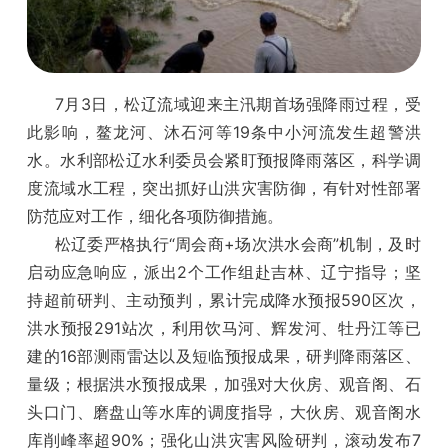
7月3日，松辽流域迎来主汛期首场强降雨过程，受
此影响，鳌龙河、沐石河等19条中小河流发生超警洪
水。水利部松辽水利委员会紧盯预报降雨落区，科学调
度流域水工程，突出抓好山洪灾害防御，有针对性部署
防范应对工作，细化各项防御措施。
松辽委严格执行“周会商+场次洪水会商”机制，及时
启动应急响应，派出2个工作组赴吉林、辽宁指导；坚
持超前研判、主动预判，累计完成降水预报590区次，
洪水预报291站次，利用饮马河、辉发河、牡丹江等已
建的16部测雨雷达以及短临预报成果，研判降雨落区、
量级；根据洪水预报成果，加强对大伙房、观音阁、石
头口门、磨盘山等水库的调度指导，大伙房、观音阁水
库削峰率超90%；强化山洪灾害风险研判，滚动发布7